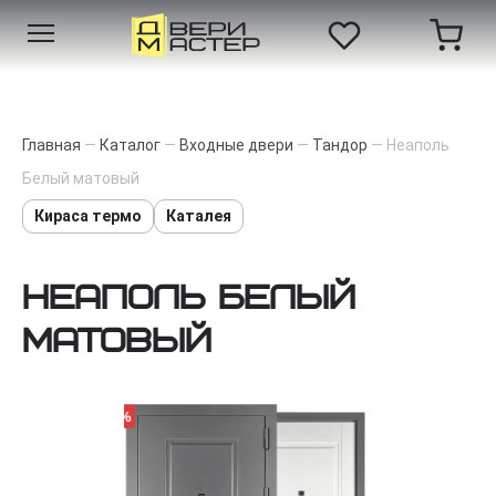
Главная
—
Каталог
—
Входные двери
—
Тандор
—
Неаполь
Белый матовый
Кираса термо
Каталея
Неаполь Белый
матовый